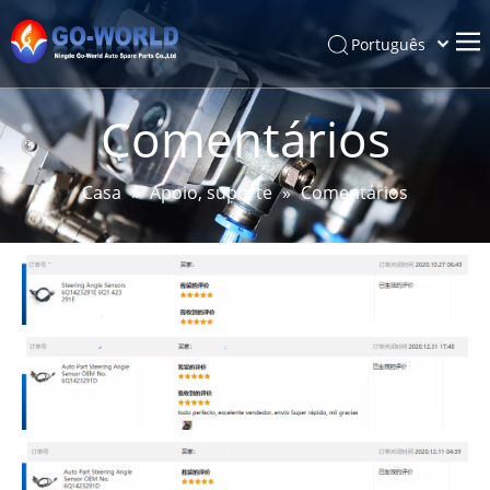
Português
Español
Casa
Pусский
Comentários
Latine
Cerca de
Français
Produtos
Casa
»
Apoio, suporte
»
Comentários
简体中文
Serviço e Personalização
English
Notícias
Apoio, suporte
Contato