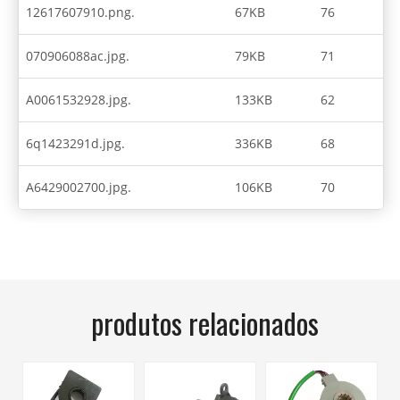
12617607910.png.
67KB
76
070906088ac.jpg.
79KB
71
A0061532928.jpg.
133KB
62
6q1423291d.jpg.
336KB
68
A6429002700.jpg.
106KB
70
produtos relacionados
O
6