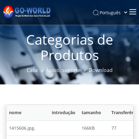
Português
Español
Casa
Pусский
Categorias de
Latine
Cerca de
Produtos
Français
Produtos
简体中文
Serviço e Personalização
English
Casa
»
Apoio, suporte
»
Download
Notícias
Apoio, suporte
Contato
nome
introdução
tamanho
Transferênci
1415606.jpg.
166KB
77