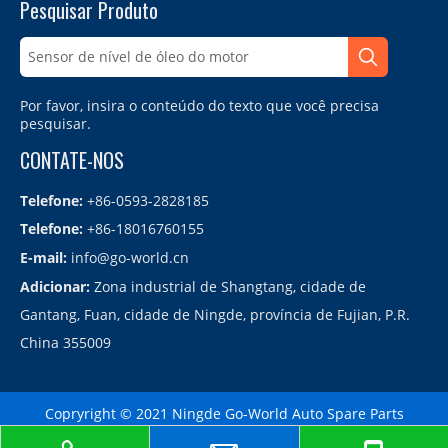
Pesquisar Produto
Por favor, insira o conteúdo do texto que você precisa
pesquisar.
CONTATE-NOS
Telefone:
+86-0593-2828185
Telefone:
+86-18016760155
E-mail:
info@go-world.cn
Adicionar:
Zona industrial de Shangtang, cidade de
Gantang, Fuan, cidade de Ningde, província de Fujian, P.R.
China 355009
Copryright © 2021 Ningde Go-World Auto Spare Parts
Co.,LTD.备案号：
闽ICP备2021010864号
Sitemap
| Technology