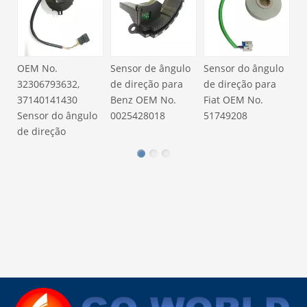
Se
de
V
OEM No.
Sensor de ângulo
Sensor do ângulo
32306793632,
de direção para
de direção para
37140141430
Benz OEM No.
Fiat OEM No.
Sensor do ângulo
0025428018
51749208
de direção