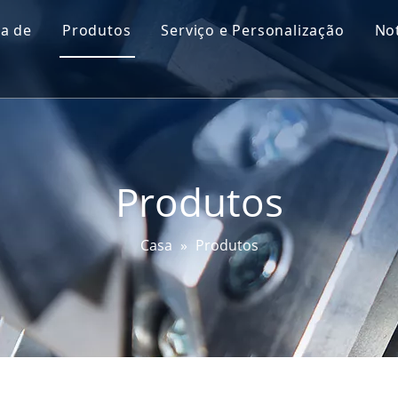
a de
Produtos
Serviço e Personalização
Not
Perfil Go-World
Sensor de nível de óleo do motor
P&D
Sensor MAP
Teste e Certificações
Sensor de ângulo de direção
Produtos
Sensor DPF
Sensor EGT
Casa
»
Produtos
Sensor de vela incandescente