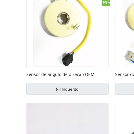
Sensor de ângulo de direção OEM
Sensor do
No.46755205 para Fiat
Opel OEM
Inquérito