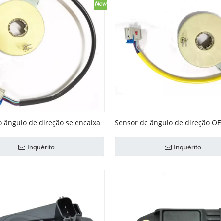
 ângulo de direção se encaixa
Sensor de ângulo de direção O
 No. V40720487
No.51927034 se encaixa em Fiat
Inquérito
Inquérito