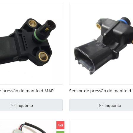
e pressão do manifold MAP
Sensor de pressão do manifold
 038906051D
OEM No. 04896003AA
Inquérito
Inquérito