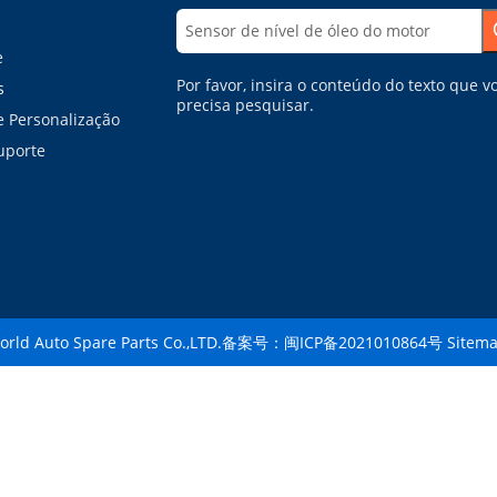
e
Por favor, insira o conteúdo do texto que v
s
precisa pesquisar.
e Personalização
uporte
World Auto Spare Parts Co.,LTD.备案号：
闽ICP备2021010864号
Sitem