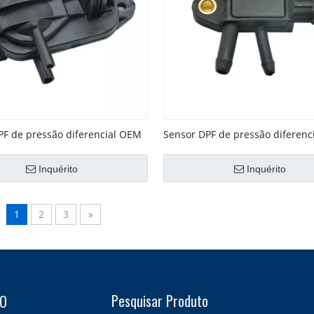
PF de pressão diferencial OEM
Sensor DPF de pressão diferen
606
No. 227702184R
Inquérito
Inquérito
1
2
3
»
Pesquisar Produto
IO