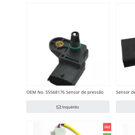
OEM No. 55568176 Sensor de pressão
Sensor d
do manifold MAP
OEM No.
Inquérito