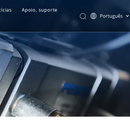
ícias
Apoio, suporte
Português
Categorias de Produtos
Español
Pусский
Comentários
Latine
Français
简体中文
English