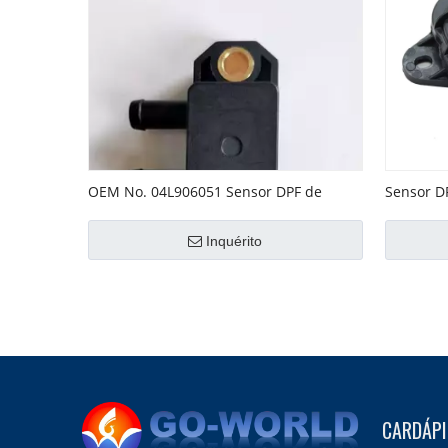
OEM No. 04L906051 Sensor DPF de
Sensor D
pressão diferencial
No. 1415
Inquérito
CARDÁP